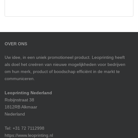
OVER ONS
Uw idee, in een uniek promotioneel product. Leoprinting heeft
als doel het creëren van nieuwe mogelijkheden voor bedrijven
om hun merk, product of boodschap efficiënt in de markt te
communiceren.
Leoprinting Nederland
Robijnstraat 38
1812RB Alkmaar
Nederland
Tel: +31 72 7112998
https://www.leoprinting.nl