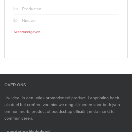
Producten
Nieuws
Alles weergeven
OVER ONS
Uw idee, in een uniek promotioneel product. Leoprinting heeft
als doel het creëren van nieuwe mogelijkheden voor bedrijven
om hun merk, product of boodschap efficiënt in de markt te
communiceren.
Leoprinting Nederland