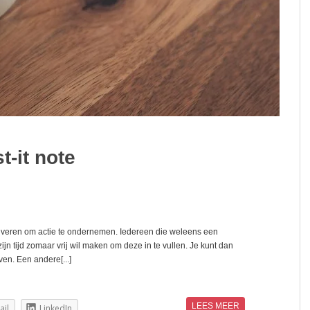
t-it note
iveren om actie te ondernemen. Iedereen die weleens een
ijn tijd zomaar vrij wil maken om deze in te vullen. Je kunt dan
ven. Een andere[...]
LEES MEER
ail
LinkedIn