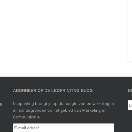
ABONNEER OP DE LEOPRINTING BLOG
B
ng
Leoprinting brengt je op de hoogte van ontwikkelingen
en achtergronden op het gebied van Marketing en
Communicatie.