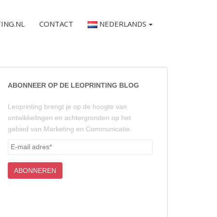
ING.NL
CONTACT
NEDERLANDS
ABONNEER OP DE LEOPRINTING BLOG
Leoprinting brengt je op de hoogte van
ontwikkelingen en achtergronden op het
gebied van Marketing en Communicatie.