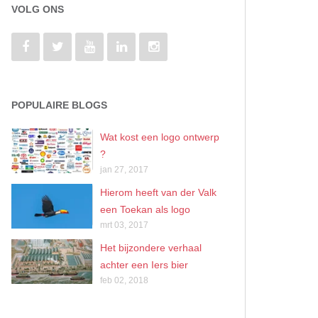
VOLG ONS
POPULAIRE BLOGS
Wat kost een logo ontwerp
?
jan 27, 2017
Hierom heeft van der Valk
een Toekan als logo
mrt 03, 2017
Het bijzondere verhaal
achter een Iers bier
feb 02, 2018