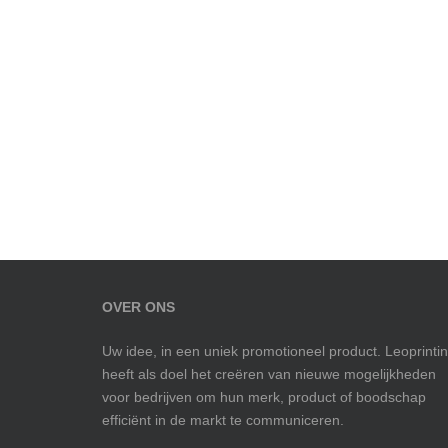
OVER ONS
Uw idee, in een uniek promotioneel product. Leoprinti
heeft als doel het creëren van nieuwe mogelijkheden
voor bedrijven om hun merk, product of boodschap
efficiënt in de markt te communiceren.