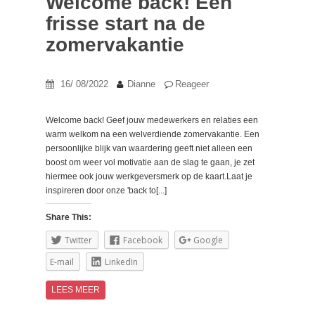
Welcome back! Een
frisse start na de
zomervakantie
16/ 08/2022
Dianne
Reageer
Welcome back! Geef jouw medewerkers en relaties een
warm welkom na een welverdiende zomervakantie. Een
persoonlijke blijk van waardering geeft niet alleen een
boost om weer vol motivatie aan de slag te gaan, je zet
hiermee ook jouw werkgeversmerk op de kaart.
Laat je
inspireren door onze 'back to[...]
Share This:
Twitter
Facebook
Google
E-mail
LinkedIn
LEES MEER