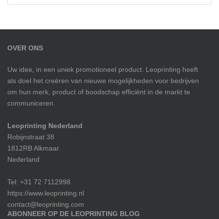
OVER ONS
Uw idee, in een uniek promotioneel product. Leoprinting heeft
als doel het creëren van nieuwe mogelijkheden voor bedrijven
om hun merk, product of boodschap efficiënt in de markt te
communiceren.
Leoprinting Nederland
Robijnstraat 38
1812RB Alkmaar
Nederland
Tel: +31 72 7112998
https://www.leoprinting.nl
contact@leoprinting.com
ABONNEER OP DE LEOPRINTING BLOG