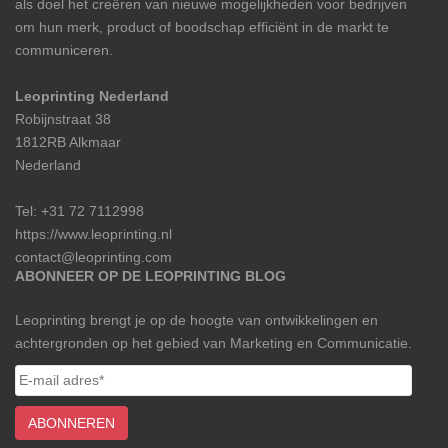
als doel het creëren van nieuwe mogelijkheden voor bedrijven
om hun merk, product of boodschap efficiënt in de markt te
communiceren.
Leoprinting Nederland
Robijnstraat 38
1812RB Alkmaar
Nederland
Tel: +31 72 7112998
https://www.leoprinting.nl
contact@leoprinting.com
ABONNEER OP DE LEOPRINTING BLOG
Leoprinting brengt je op de hoogte van ontwikkelingen en
achtergronden op het gebied van Marketing en Communicatie.