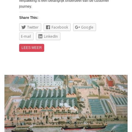
verpakking is een belangrijk onderdeel van de customer
journey.
Share This:
Twitter
Facebook
Google
E-mail
LinkedIn
LEES MEER