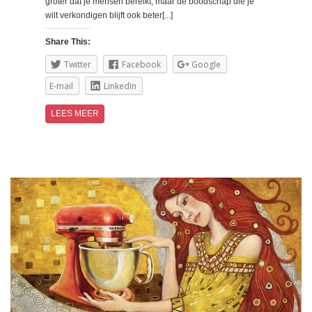
groter dat je mensen bereikt, maar de boodschap die je
wilt verkondigen blijft ook beter[...]
Share This:
Twitter
Facebook
Google
E-mail
LinkedIn
LEES MEER